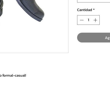
Cantidad
*
Ag
lo formal-casual!