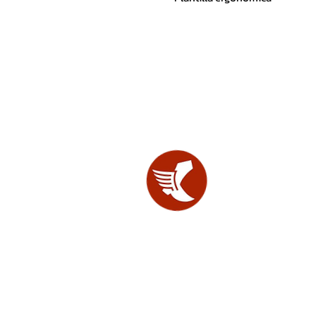
SHOES
LAB.