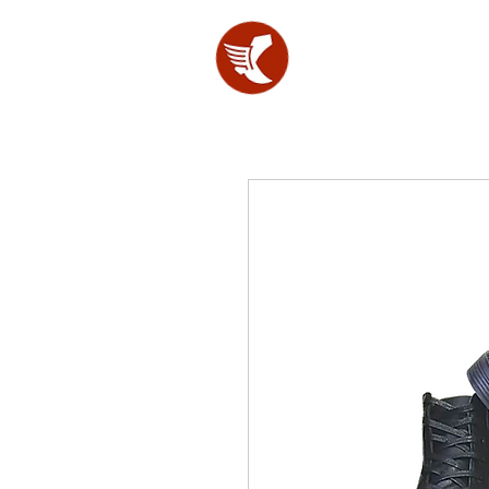
SHOES
LAB.