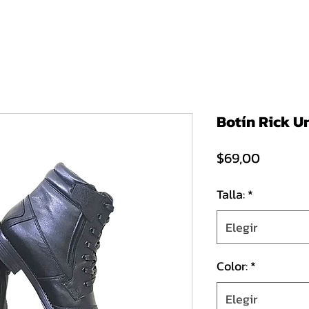
Inicio
Chefs
Enfermería
Motociclismo
Tácticas
Conf
Botín Rick U
Precio
$69,00
Talla:
*
Elegir
Color:
*
Elegir