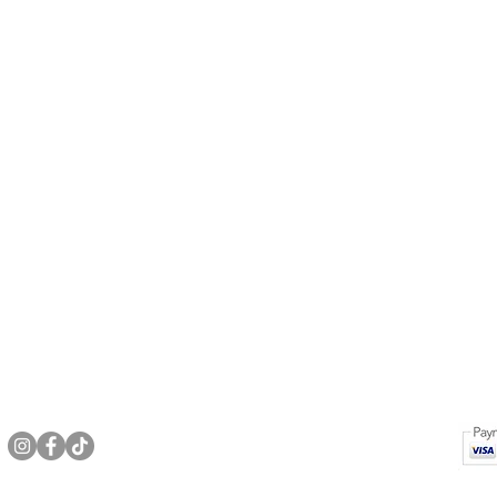
Local
Líneas de calzado
Servicio al C
Av. Amazonas y Naciones
Motociclismo
Política de e
Unidas. CC UNICORNIO
Chefs y Servicio
Política de G
4to. Nivel, local 421-C.
Trekking
Política de 
Quito-Ecuador
Tácticas
Cómo saber t
Seguridad industrial EPP
Contacto
WhatsApp: (+593) 0983564327
Linea confort
ventas@shoeslab.com.ec
Casual y formal
Accesorios
©2024 Shoes