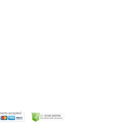
liente
nvíos
arantía
cambios
u talla
 Lab. Todos los derechos reservados