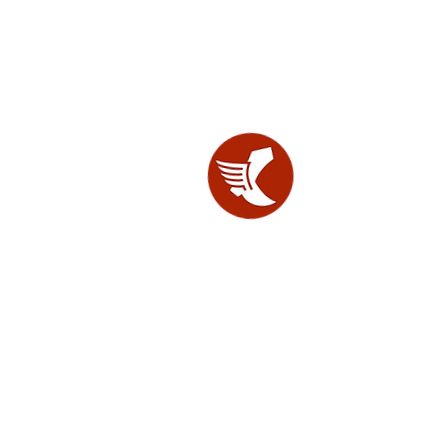
SHOES
LAB.