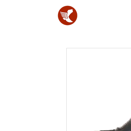
SHOES
LAB.