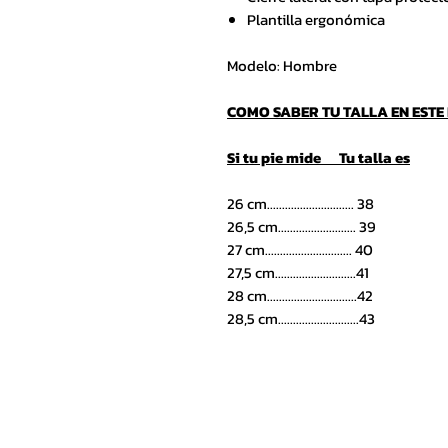
Plantilla ergonómica
Modelo: Hombre
COMO SABER TU TALLA EN ESTE
Si tu pie mide Tu talla es
26 cm............................. 38
26,5 cm.......................... 39
27 cm............................. 40
27,5 cm...........................41
28 cm..............................42
28,5 cm...........................43