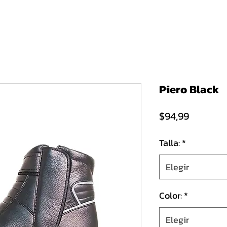
Inicio
Chefs
Enfermería
Motociclismo
Tácticas
Conf
Piero Black
Precio
$94,99
Talla:
*
Elegir
Color:
*
Elegir