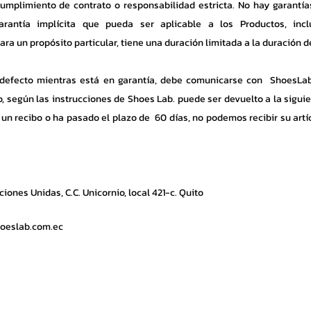
ncumplimiento de contrato o responsabilidad estricta. No hay garantí
arantía implícita que pueda ser aplicable a los Productos, incl
ra un propósito particular, tiene una duración limitada a la duración d
 defecto mientras está en garantía, debe comunicarse con ShoesLab
, según las instrucciones de Shoes Lab. puede ser devuelto a la sigui
e un recibo o ha pasado el plazo de 60 días, no podemos recibir su artí
ones Unidas, C.C. Unicornio, local 42
1-c
. Quito
oeslab.com.ec
Local
Líneas de calzado
Servicio al C