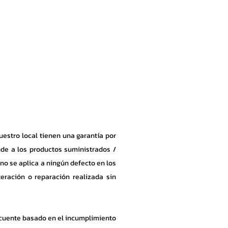
WhatsApp
(+593) 098 356 4327
ort
EPP
Accesorios
Contacto
stro local tienen una garantía por
nde a los productos suministrados /
no se aplica a ningún defecto en los
eración o reparación realizada sin
ecuente basado en el incumplimiento