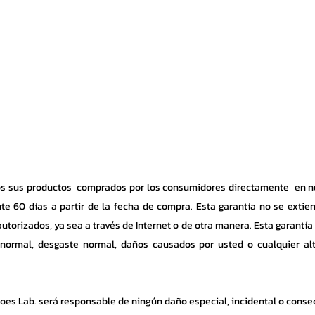
Inicio
Chefs
Enfermería
Motociclismo
Tácticas
Conf
os sus productos comprados por los consumidores directamente en nue
te 60 días a partir de la fecha de compra. Esta garantía no se extie
torizados, ya sea a través de Internet o de otra manera. Esta garantía 
normal, desgaste normal, daños causados ​​por usted o cualquier alt
oes Lab. será responsable de ningún daño especial, incidental o cons