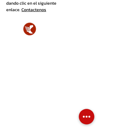
dando clic en el siguiente
enlace.
Contactenos
SHOES
LAB.
Local
Av. Amazonas y Naciones Unidas. CC
UNICORNIO
4to. Nivel, local 421-C.
Quito-Ecuador
WhatsApp: (+593)
0983564327
ventas@shoeslab.com.ec
Líneas de calzado