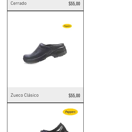
Precio
Cerrado
$55,00
Precio
Zueco Clásico
$55,00