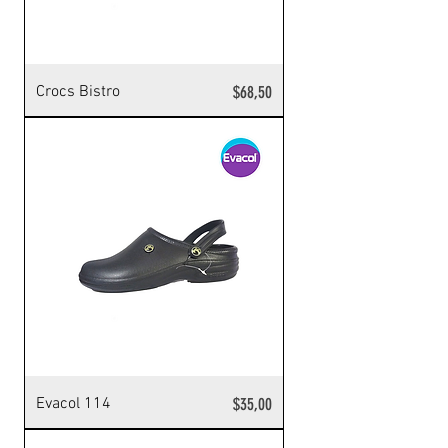
Precio
Crocs Bistro
$68,50
Precio
Evacol 114
$35,00