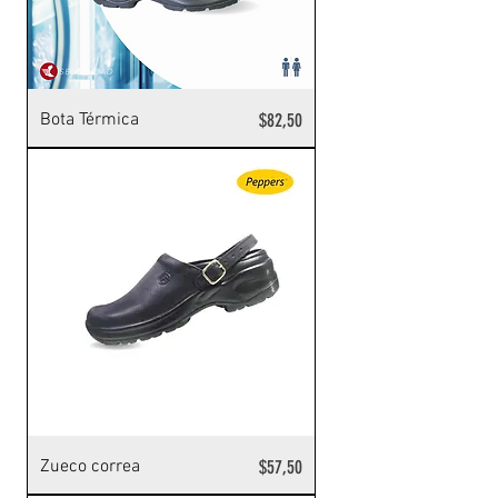
Precio
Bota Térmica
$82,50
Precio
Zueco correa
$57,50