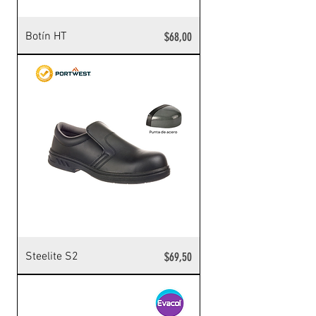
Precio
Botín HT
$68,00
Precio
Steelite S2
$69,50