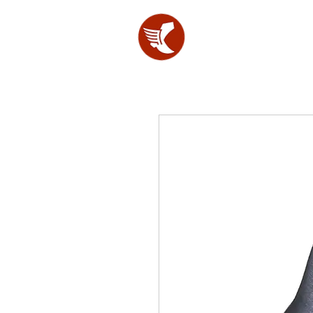
SHOES
LAB.