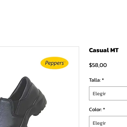
Inicio
Chefs
Enfermería
Motociclismo
Tácticas
Conf
Casual MT
Precio
$58,00
Talla:
*
Elegir
Color:
*
Elegir