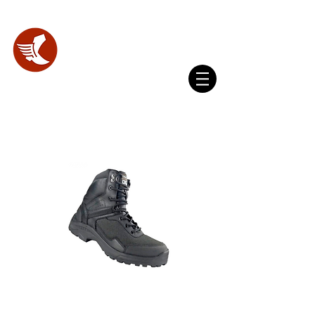
WhatsApp
(+593) 098 356 4327
SHOES
LAB.