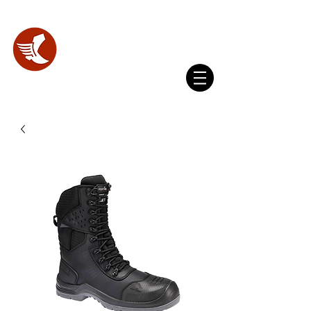
WhatsApp
(+593) 098 356 4327
SHOES
LAB.