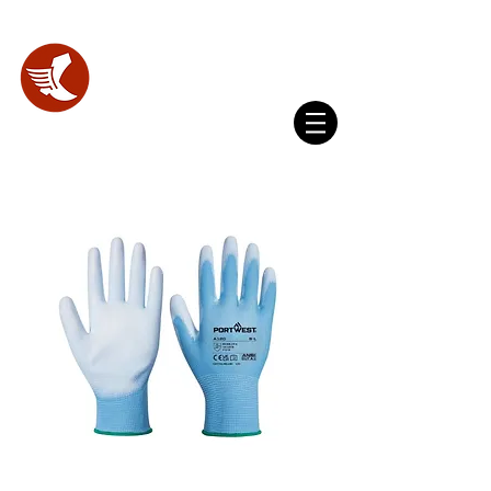
WhatsApp
(+593) 098 356 4327
SHOES
LAB.