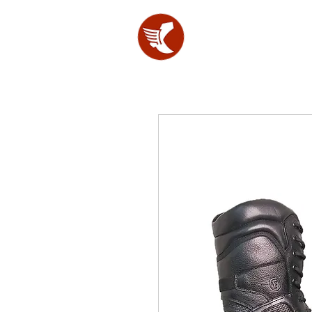
SHOES
LAB.