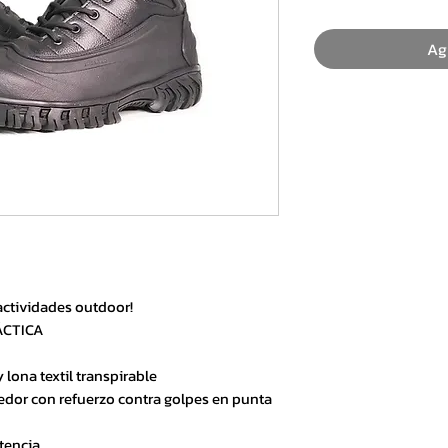
Ag
actividades outdoor!
ÁCTICA
lona textil transpirable
edor con refuerzo contra golpes en punta
tencia.