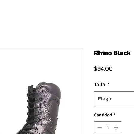
Inicio
Chefs
Enfermería
Motociclismo
Tácticas
Conf
Rhino Black
Precio
$94,00
Talla:
*
Elegir
Cantidad
*