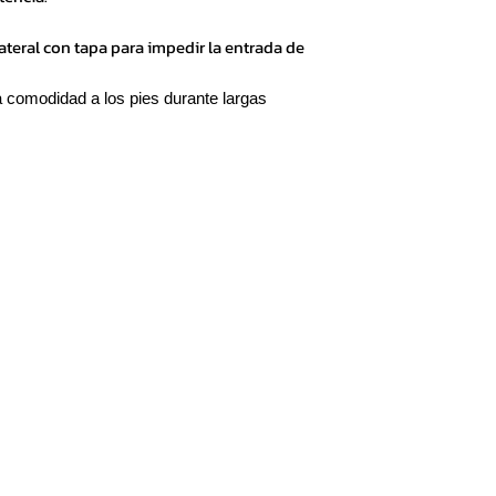
ateral con tapa para impedir la entrada de
a comodidad a los pies durante largas
Local
Líneas de calzado
Servicio al C
Av. Amazonas y Naciones
Motociclismo
Política de e
Unidas. CC UNICORNIO
Chefs y Servicio
Política de G
4to. Nivel, local 421-C.
Trekking
Política de 
Quito-Ecuador
Tácticas
Cómo saber t
Seguridad industrial EPP
Contacto
WhatsApp: (+593) 0983564327
Linea confort