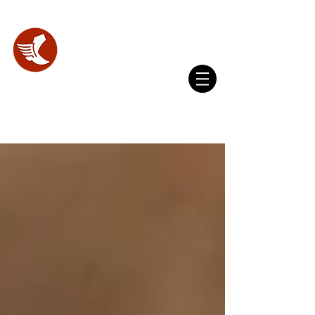
WhatsApp
(+593) 098 356 4327
SHOES
LAB.
Blog